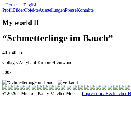
Home
|
English
Profil
Bilder
Objekte
Ausstellungen
Presse
Kontakte
My world II
“Schmetterlinge im Bauch”
40 x 40 cm
Collage, Acryl auf Kimono/Leinwand
2008
© 2026 – Mieko – Kathy Mueller-Moser
Impressum / Rechtlicher 